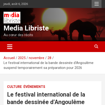
Aller
jeudi, août 6, 2026
au
contenu
Media Libriste
Au cœur des récits
Accueil
2025
novembre
28
Le festival international de la bande dessinée d’Angoulême
suspend temporairement sa préparation pour 2026
CULTURE
ÉVÉNEMENTS
Le festival international de la
bande dessinée d’Angoulême