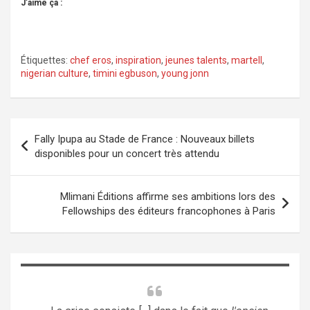
J’aime ça :
Étiquettes:
chef eros
,
inspiration
,
jeunes talents
,
martell
,
nigerian culture
,
timini egbuson
,
young jonn
Navigation
Fally Ipupa au Stade de France : Nouveaux billets
de
disponibles pour un concert très attendu
l’article
Mlimani Éditions affirme ses ambitions lors des
Fellowships des éditeurs francophones à Paris