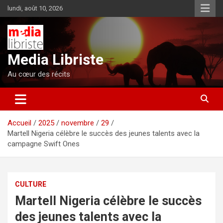
Aller
lundi, août 10, 2026
au
contenu
Media Libriste
Au cœur des récits
Accueil
2025
novembre
29
Martell Nigeria célèbre le succès des jeunes talents avec la
campagne Swift Ones
CULTURE
Martell Nigeria célèbre le succès
des jeunes talents avec la