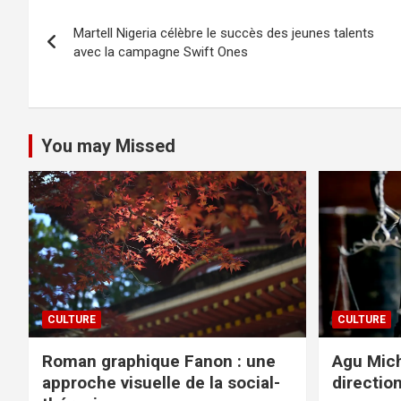
Navigation
Martell Nigeria célèbre le succès des jeunes talents
de
avec la campagne Swift Ones
l’article
You may Missed
CULTURE
CULTURE
Roman graphique Fanon : une
Agu Mich
approche visuelle de la social-
directio