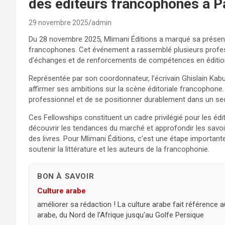
des éditeurs francophones à P
29 novembre 2025
admin
Du 28 novembre 2025, Mlimani Éditions a marqué sa présenc
francophones. Cet événement a rassemblé plusieurs profess
d’échanges et de renforcements de compétences en éditio
Représentée par son coordonnateur, l’écrivain Ghislain Kabu
affirmer ses ambitions sur la scène éditoriale francophone.
professionnel et de se positionner durablement dans un sec
Ces Fellowships constituent un cadre privilégié pour les éd
découvrir les tendances du marché et approfondir les savoir-
des livres. Pour Mlimani Éditions, c’est une étape import
soutenir la littérature et les auteurs de la francophonie.
BON À SAVOIR
Culture arabe
améliorer sa rédaction ! La culture arabe fait référenc
arabe, du Nord de l'Afrique jusqu'au Golfe Persique