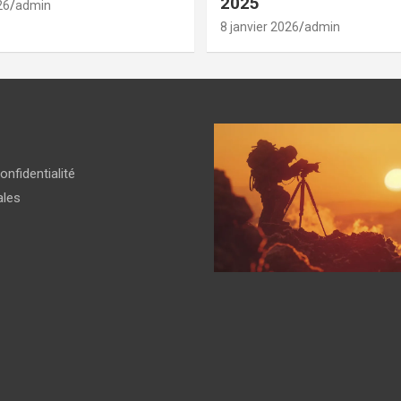
2025
26
admin
8 janvier 2026
admin
onfidentialité
ales