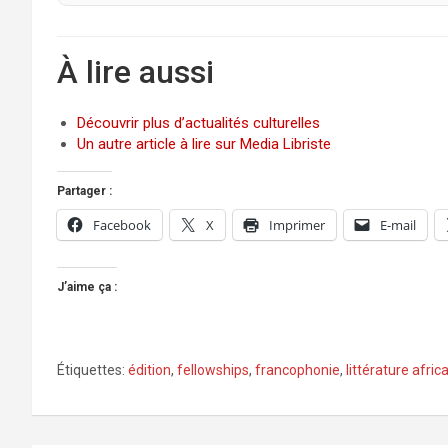
À lire aussi
Découvrir plus d’actualités culturelles
Un autre article à lire sur Media Libriste
Partager :
Facebook
X
Imprimer
E-mail
J’aime ça :
Étiquettes:
édition
,
fellowships
,
francophonie
,
littérature afric