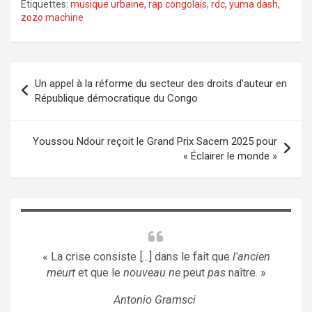
Étiquettes:
musique urbaine
,
rap congolais
,
rdc
,
yuma dash
,
zozo machine
Navigation
Un appel à la réforme du secteur des droits d’auteur en
de
République démocratique du Congo
l’article
Youssou Ndour reçoit le Grand Prix Sacem 2025 pour
« Éclairer le monde »
« La crise consiste [...] dans le fait que
l'ancien
meurt
et que le
nouveau ne
peut
pas
naître. »
Antonio Gramsci