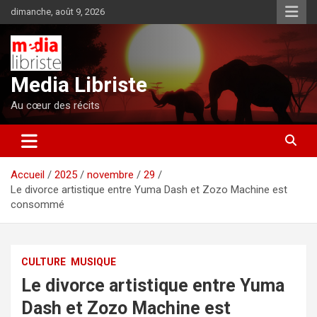
Aller
dimanche, août 9, 2026
au
contenu
Media Libriste
Au cœur des récits
Accueil
2025
novembre
29
Le divorce artistique entre Yuma Dash et Zozo Machine est
consommé
CULTURE
MUSIQUE
Le divorce artistique entre Yuma
Dash et Zozo Machine est