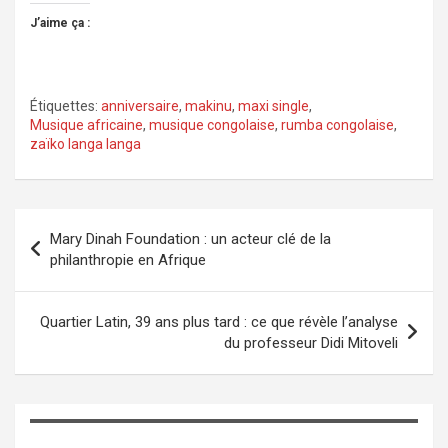
J’aime ça :
Étiquettes:
anniversaire
,
makinu
,
maxi single
,
Musique africaine
,
musique congolaise
,
rumba congolaise
,
zaïko langa langa
Navigation
Mary Dinah Foundation : un acteur clé de la
de
philanthropie en Afrique
l’article
Quartier Latin, 39 ans plus tard : ce que révèle l’analyse
du professeur Didi Mitoveli