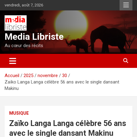
Aller
vendredi, août 7, 2026
au
contenu
Media Libriste
Au cœur des récits
Accueil
2025
novembre
30
Zaïko Langa Langa célèbre 56 ans avec le single dansant
Makinu
MUSIQUE
Zaïko Langa Langa célèbre 56 ans
avec le single dansant Makinu