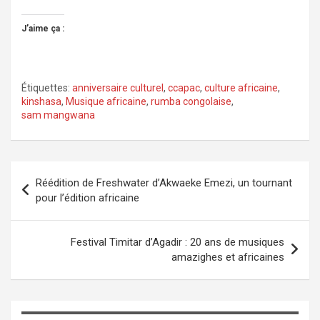
J’aime ça :
Étiquettes:
anniversaire culturel
,
ccapac
,
culture africaine
,
kinshasa
,
Musique africaine
,
rumba congolaise
,
sam mangwana
Navigation
Réédition de Freshwater d’Akwaeke Emezi, un tournant
de
pour l’édition africaine
l’article
Festival Timitar d’Agadir : 20 ans de musiques
amazighes et africaines