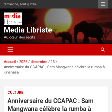
Aller
dimanche, août 9, 2026
au
contenu
Media Libriste
Au cœur des récits
Accueil
2025
décembre
13
Anniversaire du CCAPAC : Sam Mangwana célèbre la rumba à
Kinshasa
CULTURE
Anniversaire du CCAPAC : Sam
Mangwana célèbre la rumba à